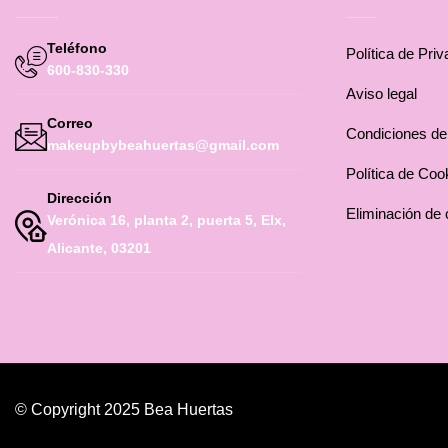
Teléfono
Política de Pri
600-830-330
Aviso legal
Correo
Condiciones d
makeupbybeahuertas@gmail.com
Política de Coo
Dirección
Eliminación de 
Verónica 16, planta 2, puerta 5, Elx,
Alicante, 03201
© Copyright 2025 Bea Huertas