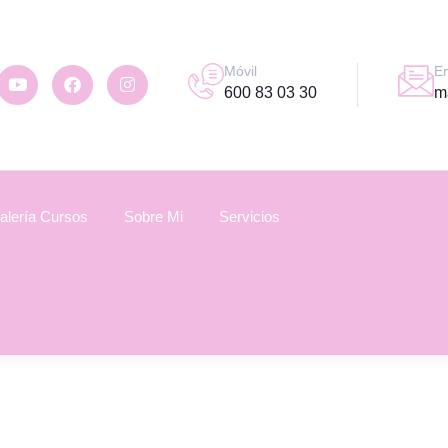
Em
Móvil
m
600 83 03 30
alería Cursos
Sobre Mi
Servicios