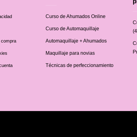
p
vacidad
Curso de Ahumados Online
C
Curso de Automaquillaje
(4
e compra
Automaquillaje + Ahumados
C
P
kies
Maquillaje para novias
cuenta
Técnicas de perfeccionamiento