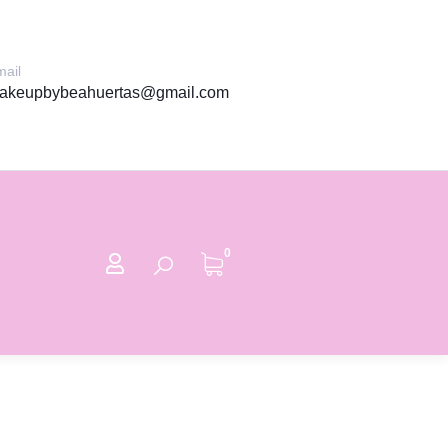
ail
akeupbybeahuertas@gmail.com
0