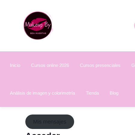
Inicio
Cursos online 2026
Cursos presenciales
G
Análisis de imagen y colorimetría
Tienda
Blog
Mis mensajes