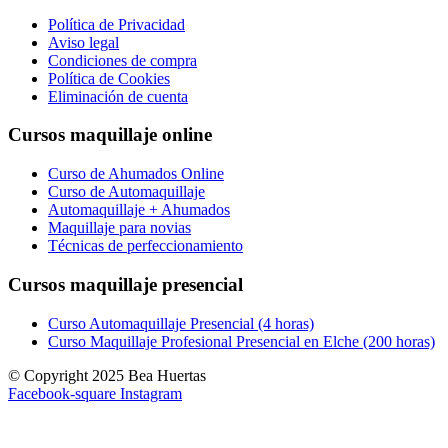
Política de Privacidad
Aviso legal
Condiciones de compra
Política de Cookies
Eliminación de cuenta
Cursos maquillaje online
Curso de Ahumados Online
Curso de Automaquillaje
Automaquillaje + Ahumados
Maquillaje para novias
Técnicas de perfeccionamiento
Cursos maquillaje presencial
Curso Automaquillaje Presencial (4 horas)
Curso Maquillaje Profesional Presencial en Elche (200 horas)
© Copyright 2025 Bea Huertas
Facebook-square
Instagram