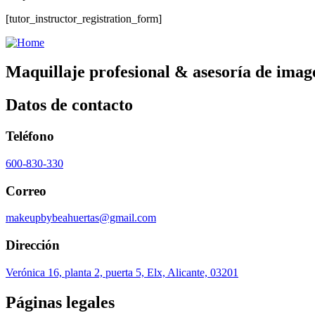
[tutor_instructor_registration_form]
Maquillaje profesional & asesoría de imag
Datos de contacto
Teléfono
600-830-330
Correo
makeupbybeahuertas@gmail.com
Dirección
Verónica 16, planta 2, puerta 5, Elx, Alicante, 03201
Páginas legales