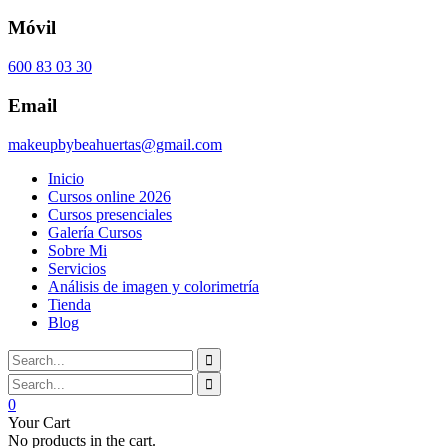
Móvil
600 83 03 30
Email
makeupbybeahuertas@gmail.com
Inicio
Cursos online 2026
Cursos presenciales
Galería Cursos
Sobre Mi
Servicios
Análisis de imagen y colorimetría
Tienda
Blog
0
Your Cart
No products in the cart.