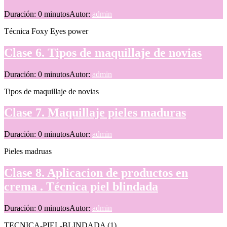
Duración: 0 minutos
Autor:
admin
Técnica Foxy Eyes power
Clase 6. Tipos de maquillaje de novias
Duración: 0 minutos
Autor:
admin
Tipos de maquillaje de novias
Clase 7. Maquillaje pieles maduras
Duración: 0 minutos
Autor:
admin
Pieles madruas
Clase 8. Aplicacion de productos en
crema . Técnica piel blindada
Duración: 0 minutos
Autor:
admin
TECNICA-PIEL-BLINDADA (1)