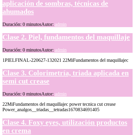
aplicación de sombras, técnicas de
ahumados
Duración: 0 minutos
Autor:
admin
Clase 2. Piel, fundamentos del maquillaje
Duración: 0 minutos
Autor:
admin
1PIELFINAL-220627-132021 22MiFundamentos del maquillajec
Clase 3. Colorimetría, triada aplicada en
semi cut crease
Duración: 0 minutos
Autor:
admin
22MiFundamentos del maquillajec power tecnica cut crease
Power_analgos__triadas__tetradas1670834691405
Clase 4. Foxy eyes, utilización productos
en crema