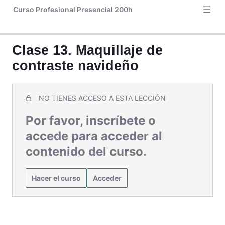
Clase 22. Peinado y cejas
Curso Profesional Presencial 200h
Clase 23. Pieles maduras
Clase 24. Pieles maduras 2.
Clase 13. Maquillaje de
contraste navideño
Clase 25. Repaso técnicas
Clase 26. Tipos de maquillaje
NO TIENES ACCESO A ESTA LECCIÓN
Clase 27. Redes sociales
Por favor, inscríbete o
accede para acceder al
contenido del curso.
Hacer el curso
Acceder