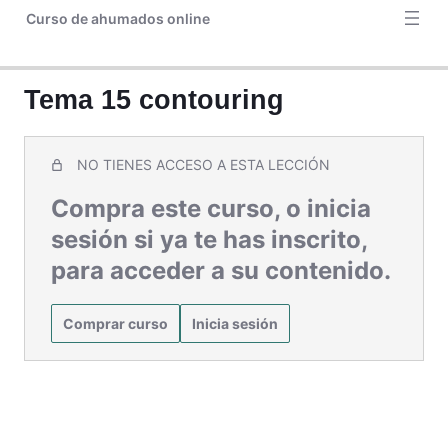
Curso de ahumados online
Bono 3. Labios perfectos
Bono. Facechart
Tema 15 contouring
Bono. Productos utilizados
NO TIENES ACCESO A ESTA LECCIÓN
Compra este curso, o inicia
sesión si ya te has inscrito,
para acceder a su contenido.
Comprar curso
Inicia sesión