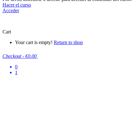
Hacer el curso
Acceder
Cart
Your cart is empty!
Return to shop
Checkout
-
€0.00
0
1
A
S