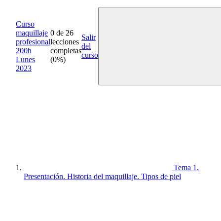
Curso
maquillaje
0 de 26
Salir
profesional
lecciones
del
200h
completas
curso
Lunes
(0%)
2023
Tema 1.
Presentación. Historia del maquillaje. Tipos de piel