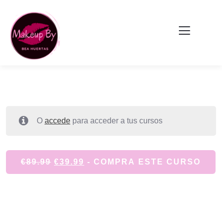
O
accede
para acceder a tus cursos
€
89.99
€
39.99
- COMPRA ESTE CURSO