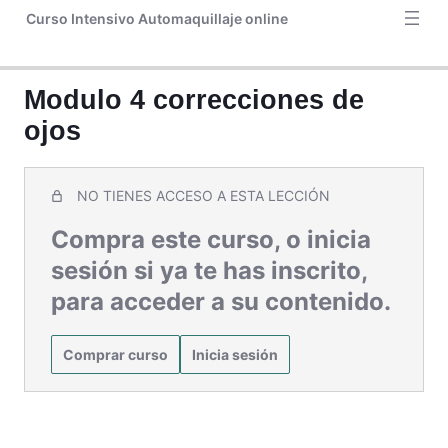
Aplicación de pestañas postizas por grupitos. Aclaraciones y
Curso Intensivo Automaquillaje online
dudas
Dossier
Modulo 4 correcciones de
Facechart
ojos
Bono 1. Guía de colorimetría
Bono 2. Guía completa cejas perfectas
NO TIENES ACCESO A ESTA LECCIÓN
Bono 3. Maquillaje de fiesta
Compra este curso, o inicia
sesión si ya te has inscrito,
para acceder a su contenido.
Comprar curso
Inicia sesión