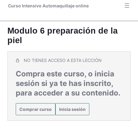
Aplicación de pestañas postizas por grupitos. Aclaraciones y
Curso Intensivo Automaquillaje online
dudas
Dossier
Modulo 6 preparación de la
Facechart
piel
Bono 1. Guía de colorimetría
Bono 2. Guía completa cejas perfectas
NO TIENES ACCESO A ESTA LECCIÓN
Bono 3. Maquillaje de fiesta
Compra este curso, o inicia
sesión si ya te has inscrito,
para acceder a su contenido.
Comprar curso
Inicia sesión